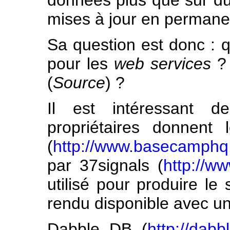
données plus que sur du
mises à jour en permane
Sa question est donc : q
pour les
web
services
? 
(
Source
) ?
Il est intéressant d
propriétaires donnent
(
http://www.basecamphq
par 37signals (
http://w
utilisé pour produire le 
rendu disponible avec u
Dabble DB (
http://dab