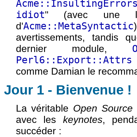
Acme::InsultingError
idiot
" (avec une l
d'
Acme::MetaSyntactic
avertissements, tandis 
dernier module,
Perl6::Export::Attrs
comme Damian le recomma
Jour 1 - Bienvenue !
La véritable
Open Source 
avec les
keynotes
, pend
succéder :