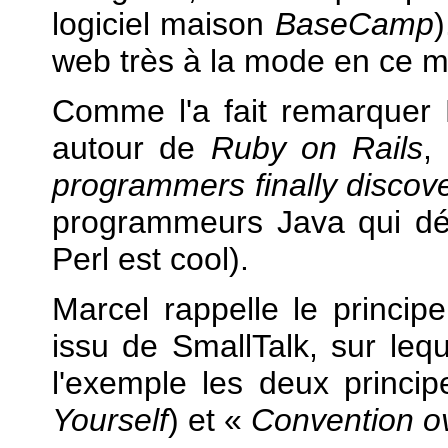
logiciel maison
BaseCamp
web très à la mode en ce 
Comme l'a fait remarquer P
autour de
Ruby on Rails
,
programmers finally discov
programmeurs Java qui déc
Perl est cool).
Marcel rappelle le princi
issu de SmallTalk, sur leq
l'exemple les deux princ
Yourself
) et «
Convention
o