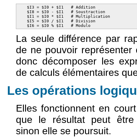
    $I3 = $I0 + $I1   # Addition

    $I8 = $I0 - $I1   # Soustraction

    $I1 = $I0 * $I1   # Multiplication

    $I5 = $I0 / $I1   # Division

    $I6 = $I0 % $I1   # Modulo
La seule différence par ra
de ne pouvoir représenter q
donc décomposer les expr
de calculs élémentaires qu
Les opérations logiqu
Elles fonctionnent en court 
que le résultat peut être 
sinon elle se poursuit.