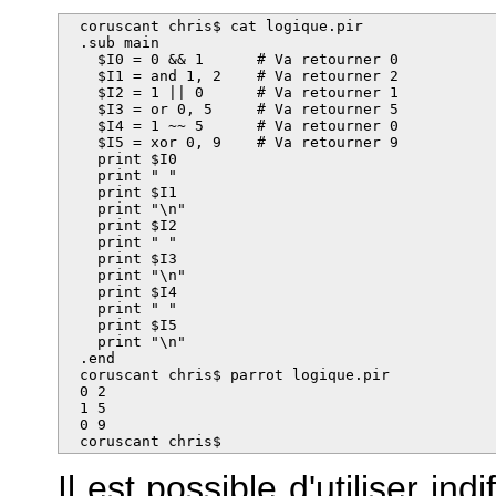
  coruscant chris$ cat logique.pir 

  .sub main

    $I0 = 0 && 1      # Va retourner 0

    $I1 = and 1, 2    # Va retourner 2

    $I2 = 1 || 0      # Va retourner 1

    $I3 = or 0, 5     # Va retourner 5

    $I4 = 1 ~~ 5      # Va retourner 0

    $I5 = xor 0, 9    # Va retourner 9

    print $I0

    print " "

    print $I1

    print "\n"

    print $I2

    print " "

    print $I3

    print "\n"

    print $I4

    print " "

    print $I5

    print "\n"

  .end

  coruscant chris$ parrot logique.pir 

  0 2

  1 5

  0 9

  coruscant chris$
Il est possible d'utiliser i