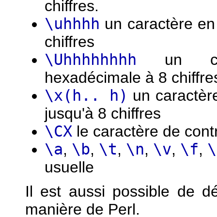
chiffres.
\uhhhh
un caractère en
chiffres
\Uhhhhhhhh
un cara
hexadécimale à 8 chiffre
\x(h.. h)
un caractèr
jusqu'à 8 chiffres
\CX
le caractère de cont
\a
,
\b
,
\t
,
\n
,
\v
,
\f
,
\
usuelle
Il est aussi possible de 
manière de Perl.