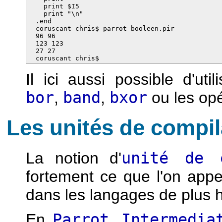
    print $I5

    print "\n"

  .end

  coruscant chris$ parrot booleen.pir 

  96 96

  123 123

  27 27

  coruscant chris$
Il ici aussi possible d'uti
bor
,
band
,
bxor
ou les op
Les unités de compil
La notion d'
unité de 
fortement ce que l'on ap
dans les langages de plus 
En
Parrot Intermedia