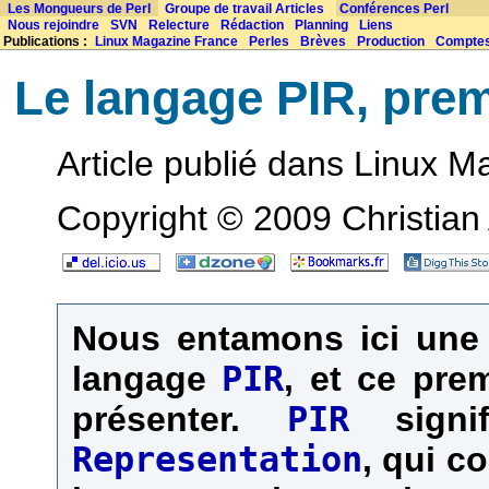
Les Mongueurs de Perl
Groupe de travail Articles
Conférences Perl
Nous rejoindre
SVN
Relecture
Rédaction
Planning
Liens
Publications :
Linux Magazine France
Perles
Brèves
Production
Compte
Le langage PIR, prem
Article publié dans Linux 
Copyright © 2009 Christian
Nous entamons ici une 
langage
PIR
, et ce pre
présenter.
PIR
signi
Representation
, qui c