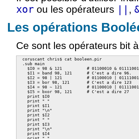
xor
ou les opérateurs
||
,
Les opérations Boolé
Ce sont les opérateurs bit à 
  coruscant chris$ cat booleen.pir 

  .sub main

    $I0 = 98 & 121          # 01100010 & 01111001
    $I1 = band 98, 121      # C'est a dire 96.

    $I2 = 98 | 121          # 01100010 | 01111001
    $I3 = bor 98, 121       # C'est a dire 123

    $I4 = 98 ~ 121          # 01100010 | 01111001
    $I5 = bxor 98, 121      # C'est a dire 27

    print $I0

    print " "

    print $I1

    print "\n"

    print $I2

    print " "

    print $I3

    print "\n"

    print $I4

    print " "
