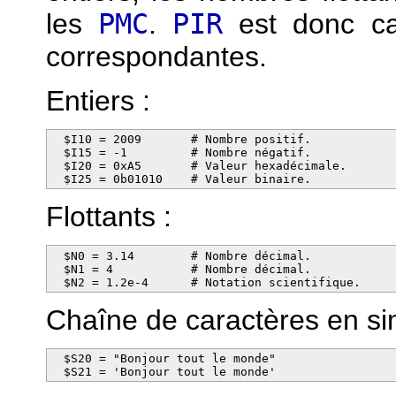
les
PMC
.
PIR
est donc ca
correspondantes.
Entiers :
  $I10 = 2009       # Nombre positif.

  $I15 = -1         # Nombre négatif.

  $I20 = 0xA5       # Valeur hexadécimale.

  $I25 = 0b01010    # Valeur binaire.
Flottants :
  $N0 = 3.14        # Nombre décimal.

  $N1 = 4           # Nombre décimal.

  $N2 = 1.2e-4      # Notation scientifique.
Chaîne de caractères en si
  $S20 = "Bonjour tout le monde"

  $S21 = 'Bonjour tout le monde'