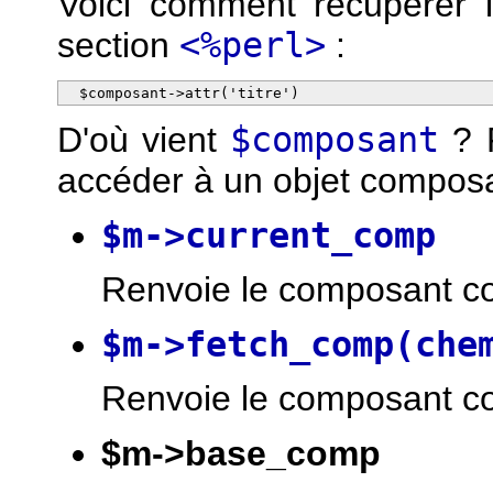
Voici comment récupérer l
section
<%perl>
:
  $composant->attr('titre')
D'où vient
$composant
? P
accéder à un objet composa
$m->current_comp
Renvoie le composant co
$m->fetch_comp(che
Renvoie le composant c
$m->base_comp