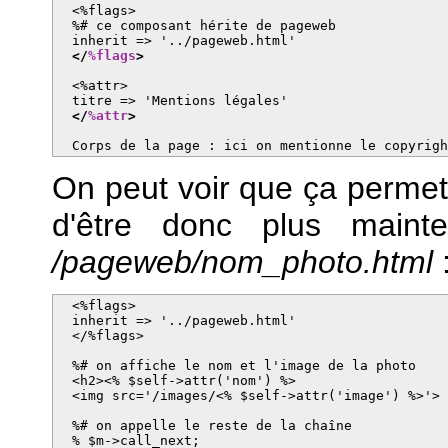
  <%flags>

  %# ce composant hérite de pageweb

  inherit => '../pageweb.html'

</
%flags
>
  <%attr>

  titre => 'Mentions légales'

</
%attr
>
  Corps de la page : ici on mentionne le copyrig
On peut voir que ça permet d
d'être donc plus maint
/pageweb/nom_photo.html
  <%flags>

  inherit => '../pageweb.html'

  </%flags>

  %# on affiche le nom et l'image de la photo

  <h2><% $self->attr('nom') %>

  <img src='/images/<% $self->attr('image') %>'>

  %# on appelle le reste de la chaîne

  % $m->call_next;
