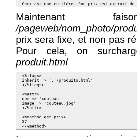
  Ceci est une cuillère. Son prix est extrait de
Maintenant fa
/pageweb/nom_photo/produi
prix sera fixe, et non pas 
Pour cela, on surcha
produit.html
  <%flags>

  inherit => '../produits.html'

  </%flags>

  <%attr>

  nom => 'couteau'

  image => 'couteau.jpg'

  </%attr>

  <%method get_prix>

  57

  </%method>