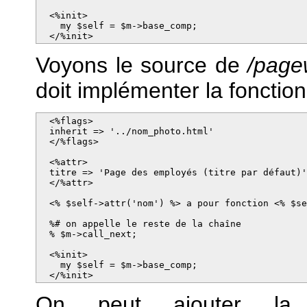
  <%init>

    my $self = $m->base_comp;

  </%init>
Voyons le source de
/page
doit implémenter la fonction
  <%flags>

  inherit => '../nom_photo.html'

  </%flags>

  <%attr>

  titre => 'Page des employés (titre par défaut)'
  </%attr>

  <% $self->attr('nom') %> a pour fonction <% $se
  %# on appelle le reste de la chaîne

  % $m->call_next;

  <%init>

    my $self = $m->base_comp;

  </%init>
On peut ajouter la