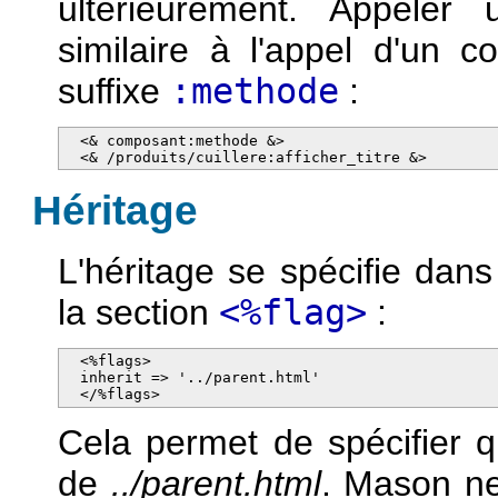
ultérieurement. Appele
similaire à l'appel d'un co
suffixe
:methode
:
  <& composant:methode &>

  <& /produits/cuillere:afficher_titre &>
Héritage
L'héritage se spécifie dans
la section
<%flag>
:
  <%flags>

  inherit => '../parent.html'

  </%flags>
Cela permet de spécifier 
de
../parent.html
. Mason ne