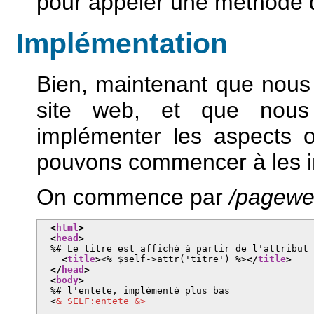
pour appeler une méthode 
Implémentation
Bien, maintenant que nous
site web, et que nous 
implémenter les aspects 
pouvons commencer à les 
On commence par
/pagewe
<
html
>
<
head
>
  %# Le titre est affiché à partir de l'attribut 
<
title
>
<% $self->attr('titre') %>
</
title
>
</
head
>
<
body
>
  %# l'entete, implémenté plus bas 

  <
& SELF:entete &>
