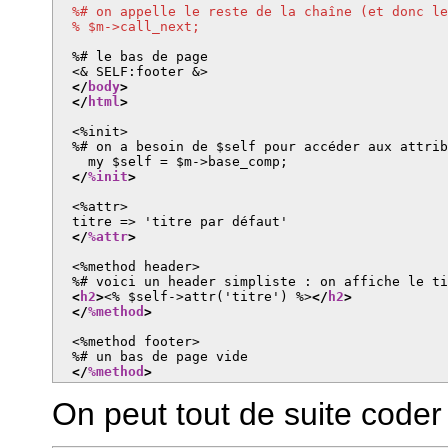
  %# on appelle le reste de la chaîne (et donc le
  % $m->call_next;
  %# le bas de page

  <& SELF:footer &>

</
body
>
</
html
>
  <%init>

  %# on a besoin de $self pour accéder aux attrib
    my $self = $m->base_comp;

</
%init
>
  <%attr>

  titre => 'titre par défaut'

</
%attr
>
  <%method header>

  %# voici un header simpliste : on affiche le ti
<
h2
>
<% $self->attr('titre') %>
</
h2
>
</
%method
>
  <%method footer>

  %# un bas de page vide

</
%method
>
On peut tout de suite code