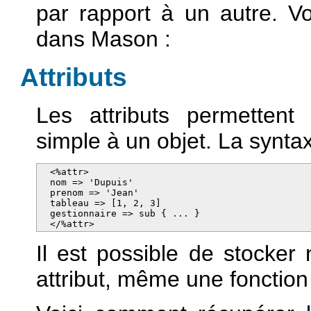
par rapport à un autre. V
dans Mason :
Attributs
Les attributs permettent 
simple à un objet. La syntax
  <%attr>

  nom => 'Dupuis'

  prenom => 'Jean'

  tableau => [1, 2, 3]

  gestionnaire => sub { ... }

  </%attr>
Il est possible de stocker
attribut, même une fonctio