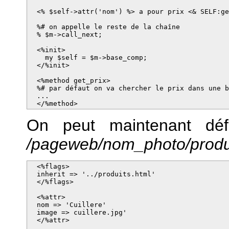
  <% $self->attr('nom') %> a pour prix <& SELF:ge
  %# on appelle le reste de la chaîne

  % $m->call_next;

  <%init>

    my $self = $m->base_comp;

  </%init>

  <%method get_prix>

  %# par défaut on va chercher le prix dans une b
  ...

  </%method>
On peut maintenant défi
/pageweb/nom_photo/produit
  <%flags>

  inherit => '../produits.html'

  </%flags>

  <%attr>

  nom => 'Cuillere'

  image => cuillere.jpg'

  </%attr>
