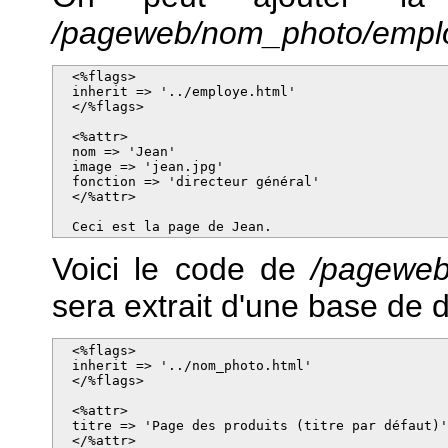
/pageweb/nom_photo/emplo
  <%flags>

  inherit => '../employe.html'

  </%flags>

  <%attr>

  nom => 'Jean'

  image => 'jean.jpg'

  fonction => 'directeur général'

  </%attr>

  Ceci est la page de Jean.
Voici le code de
/pageweb
sera extrait d'une base de 
  <%flags>

  inherit => '../nom_photo.html'

  </%flags>

  <%attr>

  titre => 'Page des produits (titre par défaut)'
  </%attr>
