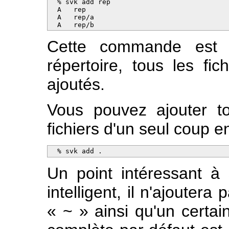
  % svk add rep 

  A   rep

  A   rep/a

  A   rep/b
Cette commande est r
répertoire, tous les fi
ajoutés.
Vous pouvez ajouter to
fichiers d'un seul coup en
  % svk add .
Un point intéressant à
intelligent, il n'ajoutera
« ~ » ainsi qu'un certai