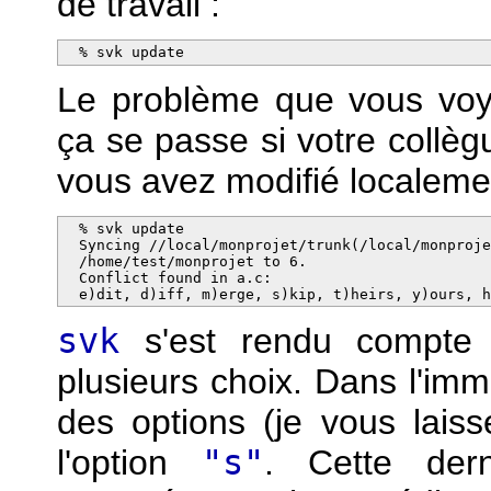
de travail :
  % svk update
Le problème que vous voy
ça se passe si votre collèg
vous avez modifié localeme
  % svk update

  Syncing //local/monprojet/trunk(/local/monproje
  /home/test/monprojet to 6.

  Conflict found in a.c:

  e)dit, d)iff, m)erge, s)kip, t)heirs, y)ours, 
svk
s'est rendu compte 
plusieurs choix. Dans l'immé
des options (je vous laiss
l'option
"s"
. Cette dern