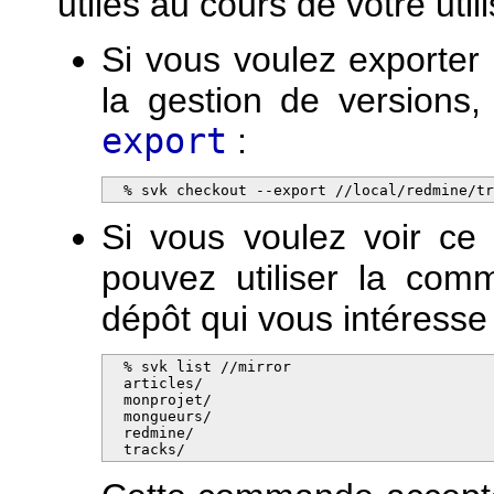
utiles au cours de votre util
Si vous voulez exporter
la gestion de versions,
export
:
  % svk checkout --export //local/redmine/t
Si vous voulez voir ce
pouvez utiliser la co
dépôt qui vous intéresse 
  % svk list //mirror

  articles/

  monprojet/

  mongueurs/

  redmine/

  tracks/