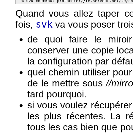
  % svk checkout protocole://le.serveur.net/le/c
Quand vous allez taper c
fois,
svk
va vous poser troi
de quoi faire le miroir
conserver une copie loca
la configuration par défau
quel chemin utiliser pour
de le mettre sous
//mirr
tard pourquoi.
si vous voulez récupérer
les plus récentes. La 
tous les cas bien que po