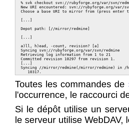
  % svk checkout svn://rubyforge.org/var/svn/redm
  New URI encountered: svn://rubyforge.org/var/sv
  Choose a base URI to mirror from (press enter t
  [...]

  Depot path: [//mirror/redmine] 

  [...]

  a)ll, h)ead, -count, revision? [a] 

  Syncing svn://rubyforge.org/var/svn/redmine

  Retrieving log information from 1 to 21

  Committed revision 10297 from revision 1.

  [...]

  Syncing //mirror/redmine(/mirror/redmine) in /h
     10317.
Toutes les commandes de
l'occurrence, le raccourci d
Si le dépôt utilise un serv
le serveur utilise WebDAV, 