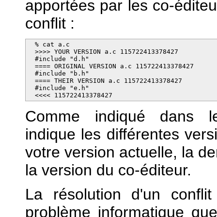
apportées par les co-éditeur
conflit :
  % cat a.c   

  >>>> YOUR VERSION a.c 115722413378427

  #include "d.h"

  ==== ORIGINAL VERSION a.c 115722413378427

  #include "b.h"

  ==== THEIR VERSION a.c 115722413378427

  #include "e.h"

  <<<< 115722413378427
Comme indiqué dans l
indique les différentes versi
votre version actuelle, la d
la version du co-éditeur.
La résolution d'un confl
problème informatique qu