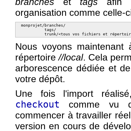
branches
et
tags
afin d
organisation comme celle-ci
  monprojet/branches/

            tags/

            trunk/<tous vos fichiers et répertoi
Nous voyons maintenant à
répertoire
//local
. Cela perm
arborescence dédiée et de 
votre dépôt.
Une fois l'import réalis
checkout
comme vu dan
commencer à travailler rée
version en cours de dével