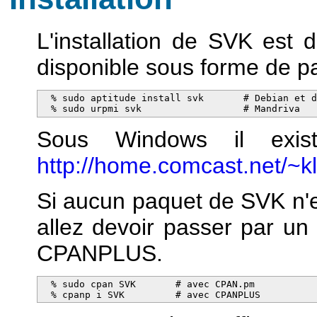
L'installation de SVK est d'
disponible sous forme de p
  % sudo aptitude install svk       # Debian et d
  % sudo urpmi svk                  # Mandriva
Sous Windows il exist
http://home.comcast.net/~kl
Si aucun paquet de SVK n'ex
allez devoir passer par un 
CPANPLUS.
  % sudo cpan SVK       # avec CPAN.pm

  % cpanp i SVK         # avec CPANPLUS