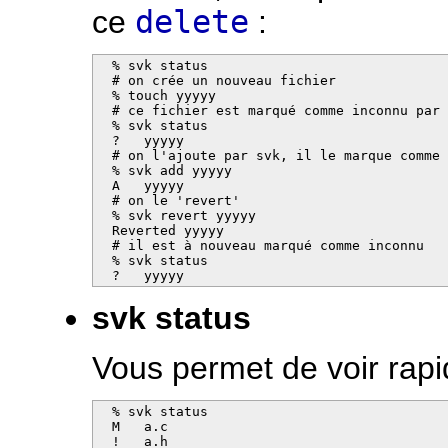
ce
delete
:
  % svk status

  # on crée un nouveau fichier

  % touch yyyyy

  # ce fichier est marqué comme inconnu par 
  % svk status

  ?   yyyyy

  # on l'ajoute par svk, il le marque comme 
  % svk add yyyyy 

  A   yyyyy

  # on le 'revert'

  % svk revert yyyyy 

  Reverted yyyyy

  # il est à nouveau marqué comme inconnu

  % svk status      

  ?   yyyyy
svk status
Vous permet de voir rapid
  % svk status   

  M   a.c

  !   a.h
