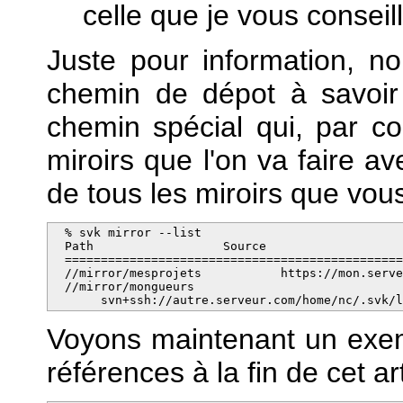
celle que je vous conseill
Juste pour information, n
chemin de dépot à savoi
chemin spécial qui, par co
miroirs que l'on va faire av
de tous les miroirs que vous
  % svk mirror --list

  Path                	Source

  ===============================================
  //mirror/mesprojets    	https://mon.serveur.com/svn

  //mirror/mongueurs

       svn+ssh://autre.serveur.com/home/nc/.svk/
Voyons maintenant un exem
références à la fin de cet art