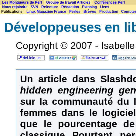
Les Mongueurs de Perl
Groupe de travail Articles
Conférences Perl
Nous rejoindre
SVN
Relecture
Rédaction
Planning
Liens
Publications :
Linux Magazine France
Perles
Brèves
Production
Compte
Développeuses en lib
Copyright © 2007 - Isabelle
Un article dans Slashdo
hidden engineering ge
sur la communauté du l
femmes dans le logicie
que le pourcentage de
classique. Pourtant, pe