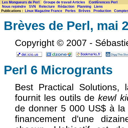
Les Mongueurs de Perl
Groupe de travail Articles
Conférences Perl
Nous rejoindre
SVN
Relecture
Rédaction
Planning
Liens
Publications :
Linux Magazine France
Perles
Brèves
Production
Compte
Brèves de Perl, mai 
Copyright © 2007 - Sébast
Perl 6 Microgrants
Best Practical Solutions,
fournit les outils de
kewl ki
de donner 5 000 US$ à la 
financement d'une dizai